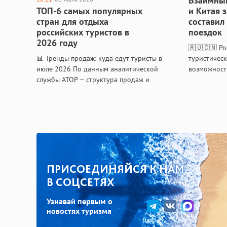
Взаимный
туроператоров отставание от
ТОП-6 самых популярных
и Китая 
прошлогодних…
стран для отдыха
составил
российских туристов в
поездок
2026 году
🇷🇺🇨🇳 Ро
📊 Тренды продаж: куда едут туристы в
туристичес
июле 2026 По данным аналитической
возможност
службы АТОР — структура продаж и
– турпоток 
поисковый спрос На основании
Китай прод
структуры продаж и поискового спроса
области ту
смело можно говорить…
возможност
ПРИСОЕДИНЯЙСЯ К НАМ
В СОЦСЕТЯХ
Узнавай первым о
новостях туризма