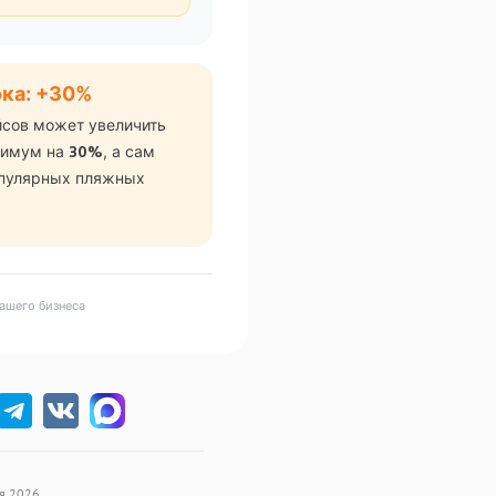
ока: +30%
йсов может увеличить
нимум на
, а сам
30%
опулярных пляжных
.
вашего бизнеса
я 2026