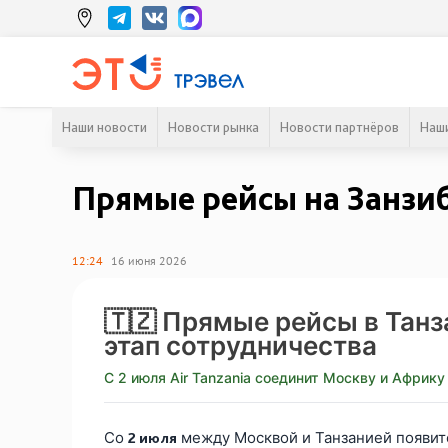
Наши новости
Новости рынка
Новости партнёров
Наши
Прямые рейсы на Занзи
12:24
16 июня 2026
🇹🇿 Прямые рейсы в Танз
этап сотрудничества
С 2 июля Air Tanzania соединит Москву и Африку
Со
между Москвой и Танзанией появит
2 июля