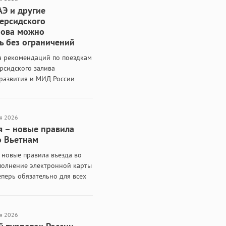
АЭ и другие
ерсидского
нова можно
ь без ограничений
а рекомендаций по поездкам
рсидского залива
азвития и МИД России
ичения на туры в ОАЭ, Катар,
другие страны
азвития РФ вслед за МИД
я 2026
я – новые правила
о Вьетнам
 новые правила въезда во
полнение электронной карты
перь обязательно для всех
рилетающих через все
ные аэропорты страны,
анг. Заполнить карту и
я 2026