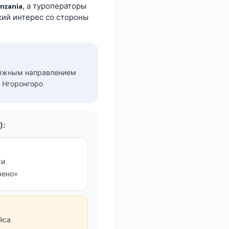
, а туроператоры
anzania
кий интерес со стороны
ляжным направлением
 Нгоронгоро
):
ки
чено»
йса