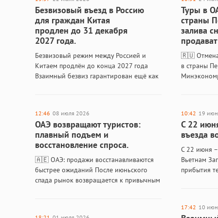
Безвизовый въезд в Россию
Туры в О
для граждан Китая
страны П
продлен до 31 декабря
залива с
2027 года.
продават
Безвизовый режим между Россией и
🇷🇺 Отмен
Китаем продлён до конца 2027 года
в страны Пе
Взаимный безвиз гарантирован ещё как
Минэкономр
минимум на полтора года Безвизовый
сняли огран
въезд в Россию для граждан Китая
Бахрейн и 
продлён до 31…
Минэкономр
12:46
08 июля 2026
10:42
19 июн
России…
ОАЭ возвращают туристов:
С 22 июн
плавный подъем и
въезда в
восстановление спроса.
С 22 июня –
🇦🇪 ОАЭ: продажи восстанавливаются
Вьетнам За
быстрее ожиданий После июньского
прибытия те
спада рынок возвращается к привычным
туристов, п
объёмам Продажи туров в ОАЭ после
международ
июньского спада восстанавливаются
включая Няч
17:42
10 июн
быстрее ожиданий. У некоторых
получить…
18:21
01 июля 2026