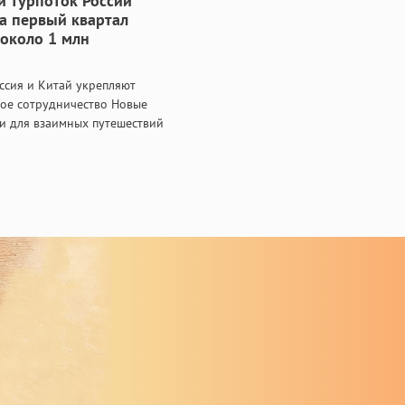
 турпоток России
за первый квартал
 около 1 млн
ссия и Китай укрепляют
кое сотрудничество Новые
и для взаимных путешествий
вырос на 50% Россия и
олжают сотрудничество в
ризма и создают новые
и для…