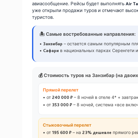
авиасообщение. Рейсы будет выполнять
Air T
уже открыли продажи туров и отмечают высо
туристов.
🏝️ Самые востребованные направления:
•
– остается самым популярным п
Занзибар
•
в национальных парках Серенгети и
Сафари
💰 Стоимость туров на Занзибар (на двоих
Прямой перелет
• от
– 8 ночей в отеле 4* + завтра
240 000 ₽
• от
– 8 ночей, система «все вклю
353 000 ₽
Стыковочный перелет
• от
– на
прямого ре
195 600 ₽
23% дешевле