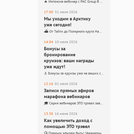
🔥 Интенсив-вебинар с PAC Group В четверг, 6 августа 2026, приглашаем вас на обучающий интенсив-вебинар ❤️ Поговорим о новинках ЭТО трэвел и расскажем всё о круизах MSC. 🎤 Спикеры: Безменова…
17:00
31 июля 2026
Мы уходим в Арктику
уже сегодня!
⛴️ От Тайги до Полярного круга Наше путешествие уже начинается, и мы хотим взять вас с собой! Весь маршрут, все нюансы и красоты мы будем освещать из первых уст –…
14:04
10 июля 2026
Бонусы за
бронирование
круизов: ваши награды
уже ждут!
⚓️ Бонусы за круизы уже на ваших счетах! Дорогие друзья и коллеги! Завершился этап акции «Бонусы за бронирование круизов» Акция проходила с 20 марта по 30 июня 2026 года и…
12:16
01 июля 2026
Записи прямых эфиров
марафона вебинаров
🎓 Серия вебинаров ЭТО трэвел завершена! Друзья, коллеги, партнеры! – 6 эфиров, которые помогут продавать с легкостью Мы рады сообщить, что серия наших вебинаров подошла к концу. Это был насыщенный…
13:38
16 июня 2026
Как увеличить доход с
помощью ЭТО трэвел
📺 Прямым эфирам быть! Уважаемые коллеги! Мы обещали вам серию постов о наших сервисах, но решили, что так поверхностно не хотим. Наши сервисы для вашего роста и увеличения прибыли —…