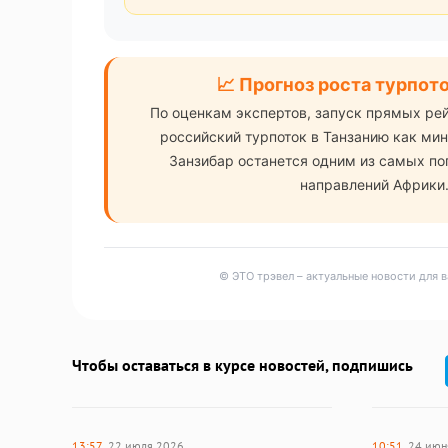
📈 Прогноз роста турпот
По оценкам экспертов, запуск прямых ре
российский турпоток в Танзанию как ми
Занзибар останется одним из самых п
направлений Африки
© ЭТО трэвел – актуальные новости для 
Чтобы оставаться в курсе новостей, подпишись
13:57
22 июля 2026
10:51
24 июн