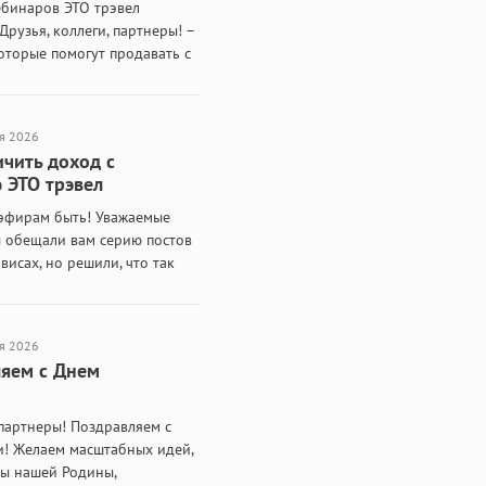
ебинаров ЭТО трэвел
Друзья, коллеги, партнеры! –
оторые помогут продавать с
Мы рады сообщить, что серия
наров подошла к концу. Это
енный…
я 2026
ичить доход с
ЭТО трэвел
эфирам быть! Уважаемые
ы обещали вам серию постов
висах, но решили, что так
но не хотим. Наши сервисы
 роста и увеличения прибыли
я 2026
яем с Днем
партнеры! Поздравляем с
и! Желаем масштабных идей,
ры нашей Родины,