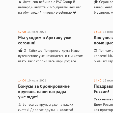
🔥 Интенсив-вебинар с PAC Group В
🎓 Серия в
четверг, 6 августа 2026, приглашаем вас
завершена! 
на обучающий интенсив-вебинар ❤️
6 эфиров, к
Поговорим о новинках ЭТО трэвел и
легкостью 
расскажем всё о круизах MSC. 🎤
наших веби
Спикеры: Безменова…
был насыщ
17:00
31 июля 2026
13:38
16 июн
Мы уходим в Арктику уже
Как увел
сегодня!
помощью 
⛴️ От Тайги до Полярного круга Наше
📺 Прямым 
путешествие уже начинается, и мы хотим
коллеги! М
взять вас с собой! Весь маршрут, все
о наших сер
нюансы и красоты мы будем освещать
поверхност
из первых уст –…
для вашего
—…
14:04
10 июля 2026
14:42
12 июн
Бонусы за бронирование
Поздравл
круизов: ваши награды
России!
уже ждут!
Уважаемые 
⚓️ Бонусы за круизы уже на ваших
Днем Росси
счетах! Дорогие друзья и коллеги!
как просто