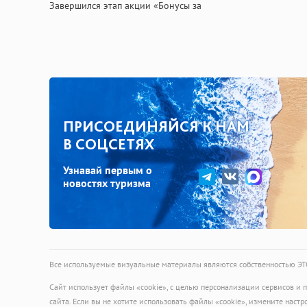
Завершился этап акции «Бонусы за
процветания
бронирование круизов» Акция
благополучи
проходила с 20 марта по 30 июня 2026
наилучшими
года и…
трэвел🤍💙
ПРИСОЕДИНЯЙСЯ К НАМ
В СОЦСЕТЯХ
Узнавай первым о
новостях туризма
Все используемые визуальные материалы являются собственностью ЭТО 
Сайт использует файлы «cookie», с целью персонализации сервисов и
сайта. Если вы не хотите использовать файлы «cookie», измените настр