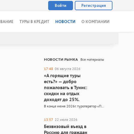
Войти
Регистрация
ОВАНИЕ
ТУРЫ В КРЕДИТ
НОВОСТИ
О КОМПАНИИ
НОВОСТИ РЫНКА
Все материалы
17:48
06 августа 2026
«А горящие туры
есть?» — добро
пожаловать в Тунис:
скидки на отдых
доходят до 25%.
В конце июня 2026г. туроператор «Пегас Туристик» анонсировал рейсы в Тунис на «крыльях» египетской авиакомпании Pyramids Airlines. Несмотря на «происхождение» перевозчика, вылеты до Монастира прямые, без стыковки в Египте. На…
13:57
22 июля 2026
Безвизовый въезд в
Россию для граждан