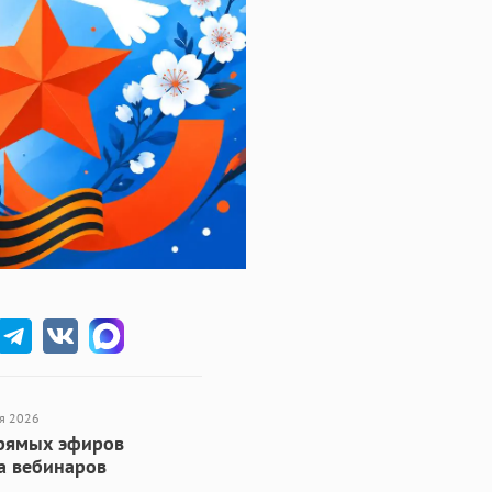
я 2026
рямых эфиров
а вебинаров