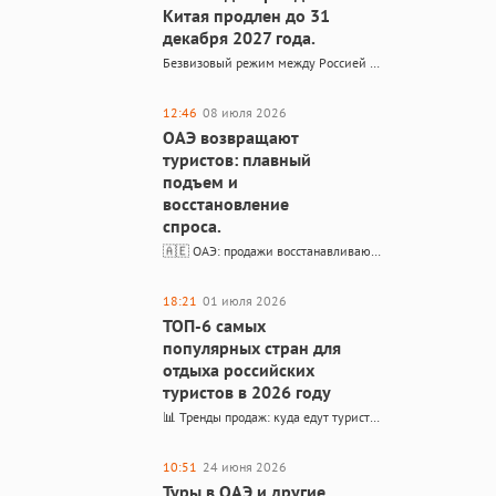
Китая продлен до 31
декабря 2027 года.
Безвизовый режим между Россией и Китаем продлён до конца 2027 года Взаимный безвиз гарантирован ещё как минимум на полтора года Безвизовый въезд в Россию для граждан Китая продлён до 31…
12:46
08 июля 2026
ОАЭ возвращают
туристов: плавный
подъем и
восстановление
спроса.
🇦🇪 ОАЭ: продажи восстанавливаются быстрее ожиданий После июньского спада рынок возвращается к привычным объёмам Продажи туров в ОАЭ после июньского спада восстанавливаются быстрее ожиданий. У некоторых туроператоров отставание от прошлогодних…
18:21
01 июля 2026
ТОП-6 самых
популярных стран для
отдыха российских
туристов в 2026 году
📊 Тренды продаж: куда едут туристы в июле 2026 По данным аналитической службы АТОР — структура продаж и поисковый спрос На основании структуры продаж и поискового спроса смело можно говорить…
10:51
24 июня 2026
Туры в ОАЭ и другие