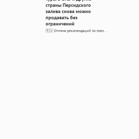
страны Персидского
залива снова можно
продавать без
ограничений
🇷🇺 Отмена рекомендаций по поездкам в страны Персидского залива Минэкономразвития и МИД России сняли ограничения на туры в ОАЭ, Катар, Бахрейн и другие страны Минэкономразвития РФ вслед за МИД России…