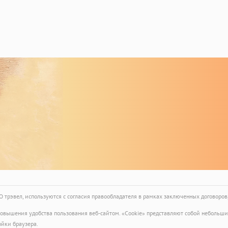
 и уверенного роста, мира и
я в ваших домах. С
 пожеланиями, команда ЭТО
❤️
трэвел, используются с согласия правообладателя в рамках заключенных договоров
 повышения удобства пользования веб-сайтом. «Cookie» представляют собой небол
ойки браузера.