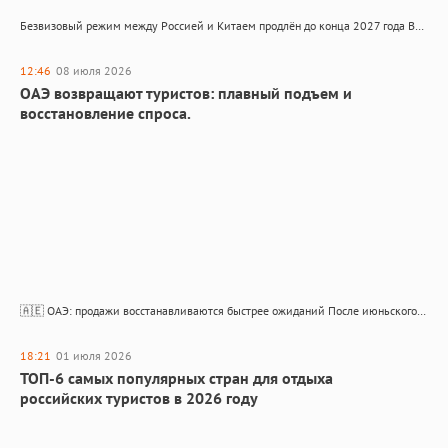
Безвизовый режим между Россией и Китаем продлён до конца 2027 года Взаимный безвиз гарантирован ещё как минимум на полтора года Безвизовый въезд в Россию для граждан Китая продлён до 31…
12:46
08 июля 2026
ОАЭ возвращают туристов: плавный подъем и
восстановление спроса.
🇦🇪 ОАЭ: продажи восстанавливаются быстрее ожиданий После июньского спада рынок возвращается к привычным объёмам Продажи туров в ОАЭ после июньского спада восстанавливаются быстрее ожиданий. У некоторых туроператоров отставание от прошлогодних…
18:21
01 июля 2026
ТОП-6 самых популярных стран для отдыха
российских туристов в 2026 году