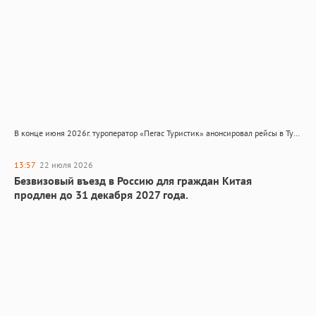
В конце июня 2026г. туроператор «Пегас Туристик» анонсировал рейсы в Тунис на «крыльях» египетской авиакомпании Pyramids Airlines. Несмотря на «происхождение» перевозчика, вылеты до Монастира прямые, без стыковки в Египте. На…
13:57
22 июля 2026
Безвизовый въезд в Россию для граждан Китая
продлен до 31 декабря 2027 года.