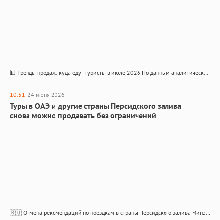
📊 Тренды продаж: куда едут туристы в июле 2026 По данным аналитической службы АТОР — структура продаж и поисковый спрос На основании структуры продаж и поискового спроса смело можно говорить…
10:51
24 июня 2026
Туры в ОАЭ и другие страны Персидского залива
снова можно продавать без ограничений
🇷🇺 Отмена рекомендаций по поездкам в страны Персидского залива Минэкономразвития и МИД России сняли ограничения на туры в ОАЭ, Катар, Бахрейн и другие страны Минэкономразвития РФ вслед за МИД России…